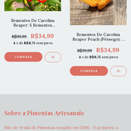
Sementes De Carolina
Reaper: 5 Sementes
(Pimenta Mais Forte Do
Mundo)
Sementes De Carolina
R$34,99
R$39,99
Reaper Peach (Pêssego): 5
4
x de
R$8,75
sem juros
Sementes
R$34,99
R$39,99
4
x de
R$8,75
sem juros
Sobre a Pimentas Artesanais
Site de Venda de Pimentas surgido em 2006 . O primeiro a